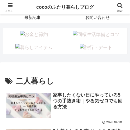
ホーム
プロフィール
cocoのふたり暮らしブログ
メニュー
検索
最新記事
お問い合わせ
二人暮らし
家事したくない日にやっている5
同棲生活準備とコツ
つの手抜き術｜やる気ゼロでも回
る方法
2026.04.20