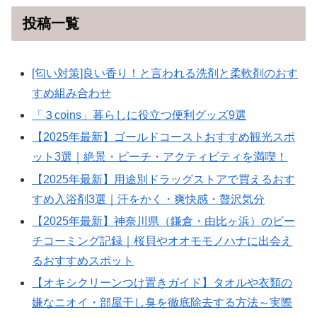
投稿一覧
[匂い対策]良い香り！と言われる洗剤と柔軟剤のおす
すめ組み合わせ
「３coins」暮らしに役立つ便利グッズ9選
【2025年最新】ゴールドコーストおすすめ観光スポ
ット3選｜絶景・ビーチ・アクティビティを満喫！
【2025年最新】用途別ドラッグストアで買えるおす
すめ入浴剤3選｜汗をかく・爽快感・贅沢気分
【2025年最新】神奈川県（鎌倉・由比ヶ浜）のビー
チコーミング記録｜桜貝やオオモモノハナに出会え
るおすすめスポット
【オキシクリーンつけ置きガイド】タオルや衣類の
嫌なニオイ・部屋干し臭を徹底除去する方法～実際