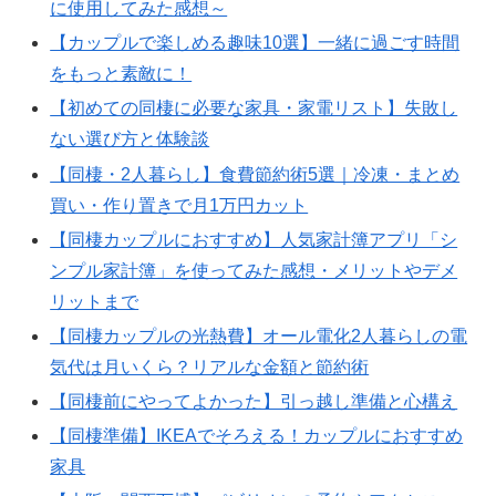
に使用してみた感想～
【カップルで楽しめる趣味10選】一緒に過ごす時間
をもっと素敵に！
【初めての同棲に必要な家具・家電リスト】失敗し
ない選び方と体験談
【同棲・2人暮らし】食費節約術5選｜冷凍・まとめ
買い・作り置きで月1万円カット
【同棲カップルにおすすめ】人気家計簿アプリ「シ
ンプル家計簿」を使ってみた感想・メリットやデメ
リットまで
【同棲カップルの光熱費】オール電化2人暮らしの電
気代は月いくら？リアルな金額と節約術
【同棲前にやってよかった】引っ越し準備と心構え
【同棲準備】IKEAでそろえる！カップルにおすすめ
家具