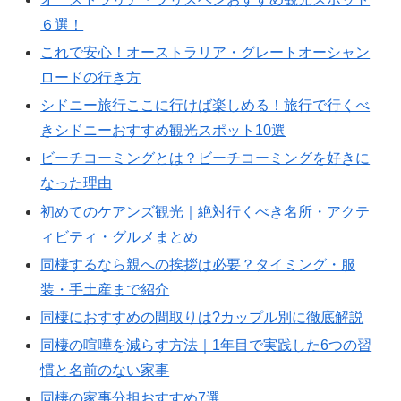
６選！
これで安心！オーストラリア・グレートオーシャン
ロードの行き方
シドニー旅行ここに行けば楽しめる！旅行で行くべ
きシドニーおすすめ観光スポット10選
ビーチコーミングとは？ビーチコーミングを好きに
なった理由
初めてのケアンズ観光｜絶対行くべき名所・アクテ
ィビティ・グルメまとめ
同棲するなら親への挨拶は必要？タイミング・服
装・手土産まで紹介
同棲におすすめの間取りは?カップル別に徹底解説
同棲の喧嘩を減らす方法｜1年目で実践した6つの習
慣と名前のない家事
同棲の家事分担おすすめ7選