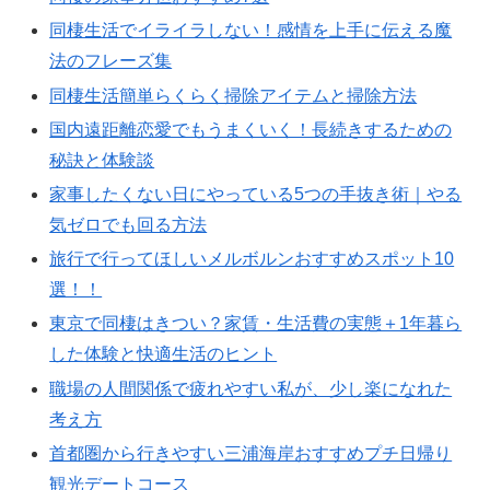
同棲生活でイライラしない！感情を上手に伝える魔
法のフレーズ集
同棲生活簡単らくらく掃除アイテムと掃除方法
国内遠距離恋愛でもうまくいく！長続きするための
秘訣と体験談
家事したくない日にやっている5つの手抜き術｜やる
気ゼロでも回る方法
旅行で行ってほしいメルボルンおすすめスポット10
選！！
東京で同棲はきつい？家賃・生活費の実態＋1年暮ら
した体験と快適生活のヒント
職場の人間関係で疲れやすい私が、少し楽になれた
考え方
首都圏から行きやすい三浦海岸おすすめプチ日帰り
観光デートコース