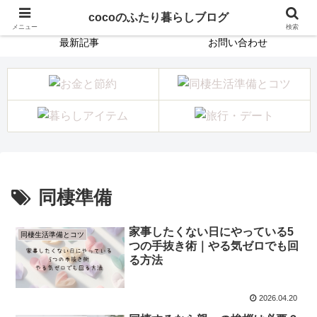
ホーム
プロフィール
cocoのふたり暮らしブログ
メニュー
検索
最新記事
お問い合わせ
同棲準備
家事したくない日にやっている5
同棲生活準備とコツ
つの手抜き術｜やる気ゼロでも回
る方法
2026.04.20