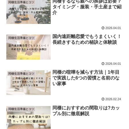
同棲するなら親への挨拶は必要？
同棲生活準備とコツ
タイミング・服装・手土産まで紹
介
2026.04.01
国内遠距離恋愛でもうまくいく！
同棲生活準備とコツ
長続きするための秘訣と体験談
2026.04.01
同棲の喧嘩を減らす方法｜1年目
同棲生活準備とコツ
で実践した6つの習慣と名前のな
い家事
2026.02.24
同棲におすすめの間取りは?カッ
同棲生活準備とコツ
プル別に徹底解説