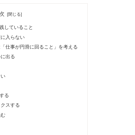
次
践していること
理に入らない
は「仕事が円滑に回ること」を考える
外に出る
ない
する
ックスする
読む